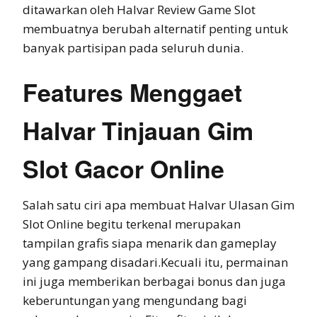
ditawarkan oleh Halvar Review Game Slot
membuatnya berubah alternatif penting untuk
banyak partisipan pada seluruh dunia.
Features Menggaet
Halvar Tinjauan Gim
Slot Gacor Online
Salah satu ciri apa membuat Halvar Ulasan Gim
Slot Online begitu terkenal merupakan
tampilan grafis siapa menarik dan gameplay
yang gampang disadari.Kecuali itu, permainan
ini juga memberikan berbagai bonus dan juga
keberuntungan yang mengundang bagi