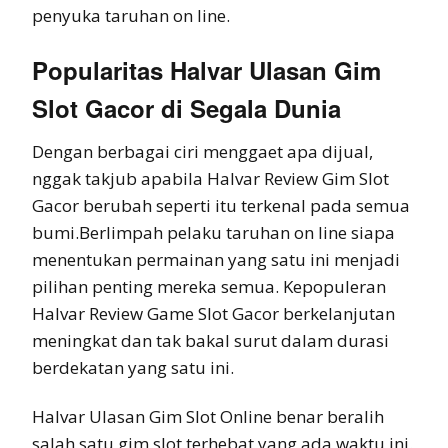
penyuka taruhan on line.
Popularitas Halvar Ulasan Gim
Slot Gacor di Segala Dunia
Dengan berbagai ciri menggaet apa dijual,
nggak takjub apabila Halvar Review Gim Slot
Gacor berubah seperti itu terkenal pada semua
bumi.Berlimpah pelaku taruhan on line siapa
menentukan permainan yang satu ini menjadi
pilihan penting mereka semua. Kepopuleran
Halvar Review Game Slot Gacor berkelanjutan
meningkat dan tak bakal surut dalam durasi
berdekatan yang satu ini.
Halvar Ulasan Gim Slot Online benar beralih
salah satu gim slot terhebat yang ada waktu ini.