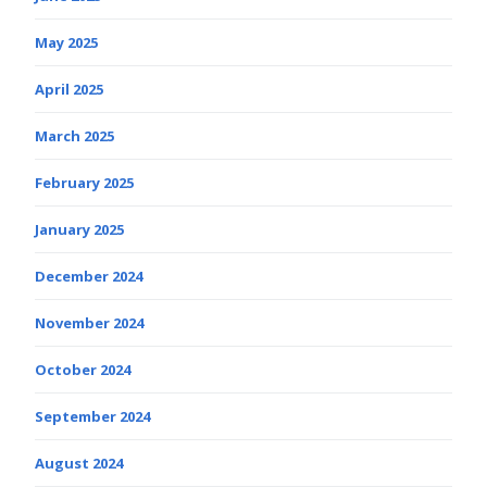
May 2025
April 2025
March 2025
February 2025
January 2025
December 2024
November 2024
October 2024
September 2024
August 2024