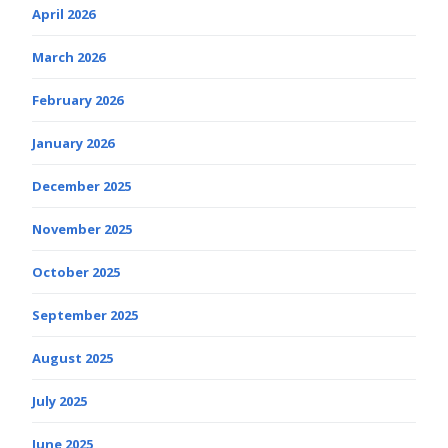
April 2026
March 2026
February 2026
January 2026
December 2025
November 2025
October 2025
September 2025
August 2025
July 2025
June 2025