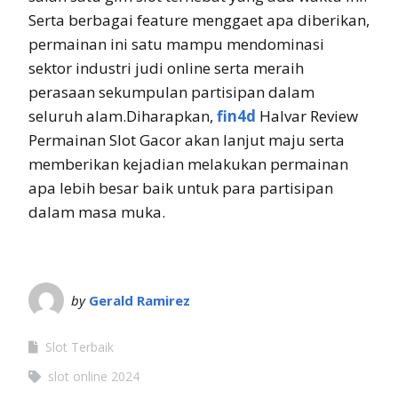
Serta berbagai feature menggaet apa diberikan,
permainan ini satu mampu mendominasi
sektor industri judi online serta meraih
perasaan sekumpulan partisipan dalam
seluruh alam.Diharapkan,
fin4d
Halvar Review
Permainan Slot Gacor akan lanjut maju serta
memberikan kejadian melakukan permainan
apa lebih besar baik untuk para partisipan
dalam masa muka.
by
Gerald Ramirez
Slot Terbaik
slot online 2024