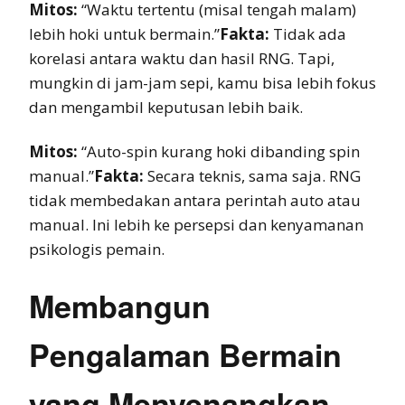
Mitos:
“Waktu tertentu (misal tengah malam)
lebih hoki untuk bermain.”
Fakta:
Tidak ada
korelasi antara waktu dan hasil RNG. Tapi,
mungkin di jam-jam sepi, kamu bisa lebih fokus
dan mengambil keputusan lebih baik.
Mitos:
“Auto-spin kurang hoki dibanding spin
manual.”
Fakta:
Secara teknis, sama saja. RNG
tidak membedakan antara perintah auto atau
manual. Ini lebih ke persepsi dan kenyamanan
psikologis pemain.
Membangun
Pengalaman Bermain
yang Menyenangkan