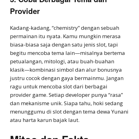
Provider
Kadang-kadang, “chemistry” dengan sebuah
permainan itu nyata. Kamu mungkin merasa
biasa-biasa saja dengan satu jenis slot, tapi
begitu mencoba tema lain—misalnya bertema
petualangan, mitologi, atau buah-buahan
klasik—kombinasi simbol dan alur bonusnya
justru cocok dengan gaya bermainmu. Jangan
ragu untuk mencoba slot dari berbagai
provider game. Setiap developer punya “rasa”
dan mekanisme unik. Siapa tahu, hoki sedang
menunggumu di slot dengan tema dewa Yunani
atau harta karun bajak laut.