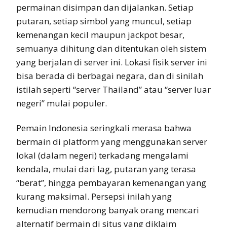
permainan disimpan dan dijalankan. Setiap
putaran, setiap simbol yang muncul, setiap
kemenangan kecil maupun jackpot besar,
semuanya dihitung dan ditentukan oleh sistem
yang berjalan di server ini. Lokasi fisik server ini
bisa berada di berbagai negara, dan di sinilah
istilah seperti “server Thailand” atau “server luar
negeri” mulai populer.
Pemain Indonesia seringkali merasa bahwa
bermain di platform yang menggunakan server
lokal (dalam negeri) terkadang mengalami
kendala, mulai dari lag, putaran yang terasa
“berat”, hingga pembayaran kemenangan yang
kurang maksimal. Persepsi inilah yang
kemudian mendorong banyak orang mencari
alternatif bermain di situs yang diklaim