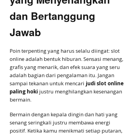
dan Bertanggung
Jawab
Poin terpenting yang harus selalu diingat: slot
online adalah bentuk hiburan. Sensasi menang,
grafis yang menarik, dan efek suara yang seru
adalah bagian dari pengalaman itu. Jangan
sampai tekanan untuk mencari
judi slot online
paling hoki
justru menghilangkan kesenangan
bermain.
Bermain dengan kepala dingin dan hati yang
senang seringkali justru membawa energi
positif. Ketika kamu menikmati setiap putaran,