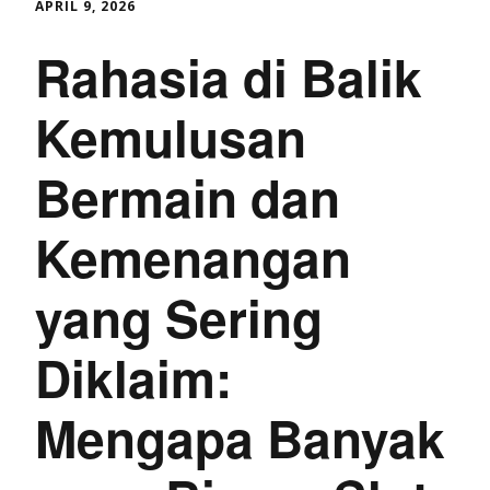
APRIL 9, 2026
Rahasia di Balik
Kemulusan
Bermain dan
Kemenangan
yang Sering
Diklaim:
Mengapa Banyak