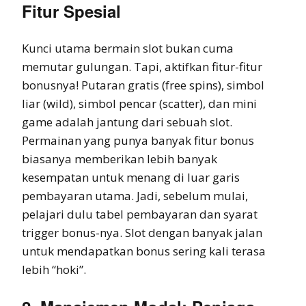
Fitur Spesial
Kunci utama bermain slot bukan cuma
memutar gulungan. Tapi, aktifkan fitur-fitur
bonusnya! Putaran gratis (free spins), simbol
liar (wild), simbol pencar (scatter), dan mini
game adalah jantung dari sebuah slot.
Permainan yang punya banyak fitur bonus
biasanya memberikan lebih banyak
kesempatan untuk menang di luar garis
pembayaran utama. Jadi, sebelum mulai,
pelajari dulu tabel pembayaran dan syarat
trigger bonus-nya. Slot dengan banyak jalan
untuk mendapatkan bonus sering kali terasa
lebih “hoki”.