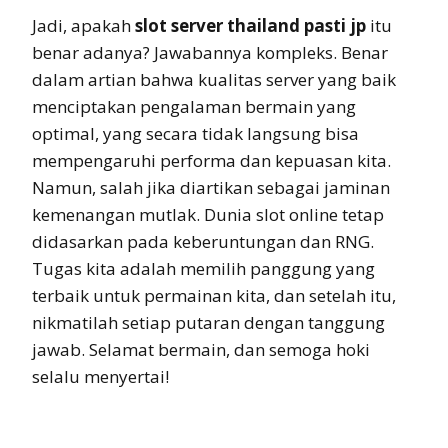
Jadi, apakah
slot server thailand pasti jp
itu
benar adanya? Jawabannya kompleks. Benar
dalam artian bahwa kualitas server yang baik
menciptakan pengalaman bermain yang
optimal, yang secara tidak langsung bisa
mempengaruhi performa dan kepuasan kita.
Namun, salah jika diartikan sebagai jaminan
kemenangan mutlak. Dunia slot online tetap
didasarkan pada keberuntungan dan RNG.
Tugas kita adalah memilih panggung yang
terbaik untuk permainan kita, dan setelah itu,
nikmatilah setiap putaran dengan tanggung
jawab. Selamat bermain, dan semoga hoki
selalu menyertai!