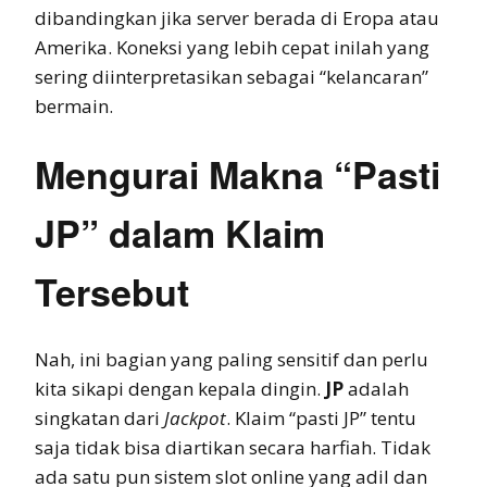
dibandingkan jika server berada di Eropa atau
Amerika. Koneksi yang lebih cepat inilah yang
sering diinterpretasikan sebagai “kelancaran”
bermain.
Mengurai Makna “Pasti
JP” dalam Klaim
Tersebut
Nah, ini bagian yang paling sensitif dan perlu
kita sikapi dengan kepala dingin.
JP
adalah
singkatan dari
Jackpot
. Klaim “pasti JP” tentu
saja tidak bisa diartikan secara harfiah. Tidak
ada satu pun sistem slot online yang adil dan