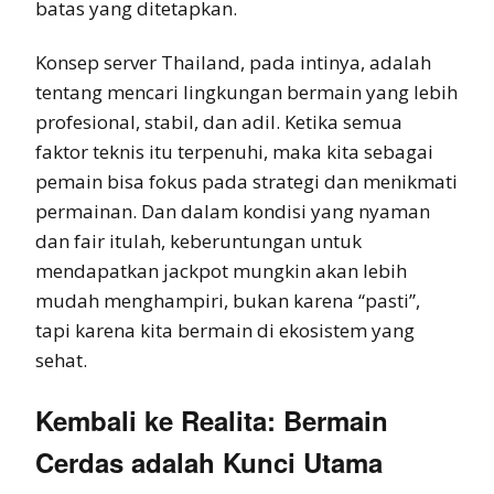
batas yang ditetapkan.
Konsep server Thailand, pada intinya, adalah
tentang mencari lingkungan bermain yang lebih
profesional, stabil, dan adil. Ketika semua
faktor teknis itu terpenuhi, maka kita sebagai
pemain bisa fokus pada strategi dan menikmati
permainan. Dan dalam kondisi yang nyaman
dan fair itulah, keberuntungan untuk
mendapatkan jackpot mungkin akan lebih
mudah menghampiri, bukan karena “pasti”,
tapi karena kita bermain di ekosistem yang
sehat.
Kembali ke Realita: Bermain
Cerdas adalah Kunci Utama