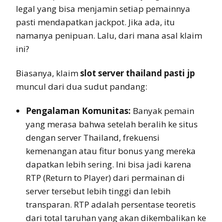
legal yang bisa menjamin setiap pemainnya
pasti mendapatkan jackpot. Jika ada, itu
namanya penipuan. Lalu, dari mana asal klaim
ini?
Biasanya, klaim
slot server thailand pasti jp
muncul dari dua sudut pandang:
Pengalaman Komunitas:
Banyak pemain
yang merasa bahwa setelah beralih ke situs
dengan server Thailand, frekuensi
kemenangan atau fitur bonus yang mereka
dapatkan lebih sering. Ini bisa jadi karena
RTP (Return to Player) dari permainan di
server tersebut lebih tinggi dan lebih
transparan. RTP adalah persentase teoretis
dari total taruhan yang akan dikembalikan ke