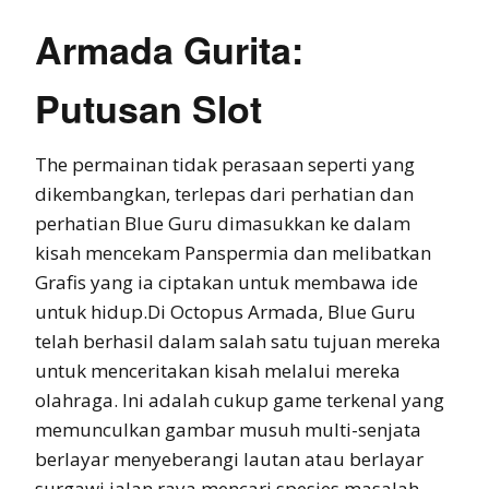
Armada Gurita:
Putusan Slot
The permainan tidak perasaan seperti yang
dikembangkan, terlepas dari perhatian dan
perhatian Blue Guru dimasukkan ke dalam
kisah mencekam Panspermia dan melibatkan
Grafis yang ia ciptakan untuk membawa ide
untuk hidup.Di Octopus Armada, Blue Guru
telah berhasil dalam salah satu tujuan mereka
untuk menceritakan kisah melalui mereka
olahraga. Ini adalah cukup game terkenal yang
memunculkan gambar musuh multi-senjata
berlayar menyeberangi lautan atau berlayar
surgawi jalan raya mencari spesies masalah.