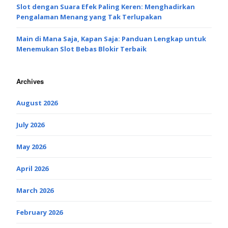
Slot dengan Suara Efek Paling Keren: Menghadirkan
Pengalaman Menang yang Tak Terlupakan
Main di Mana Saja, Kapan Saja: Panduan Lengkap untuk
Menemukan Slot Bebas Blokir Terbaik
Archives
August 2026
July 2026
May 2026
April 2026
March 2026
February 2026