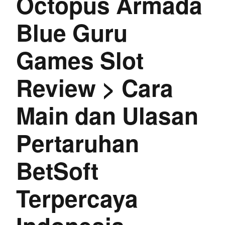
Octopus Armada
Blue Guru
Games Slot
Review > Cara
Main dan Ulasan
Pertaruhan
BetSoft
Terpercaya