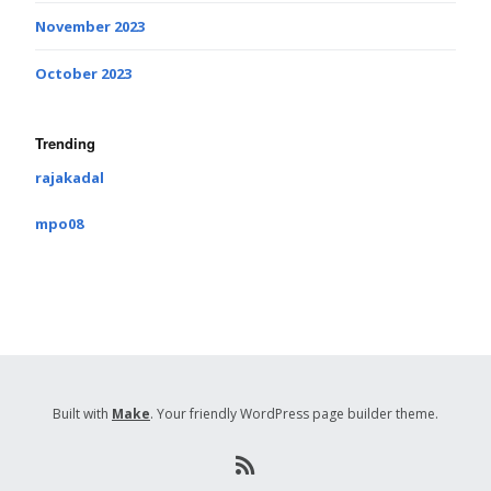
November 2023
October 2023
Trending
rajakadal
mpo08
Built with
Make
. Your friendly WordPress page builder theme.