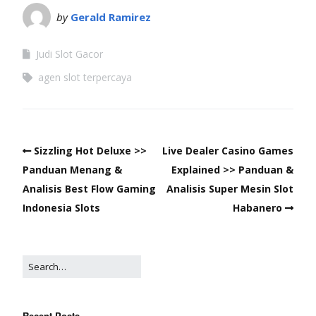
by
Gerald Ramirez
Judi Slot Gacor
agen slot terpercaya
Sizzling Hot Deluxe >>
Live Dealer Casino Games
Panduan Menang &
Explained >> Panduan &
Analisis Best Flow Gaming
Analisis Super Mesin Slot
Indonesia Slots
Habanero
Recent Posts