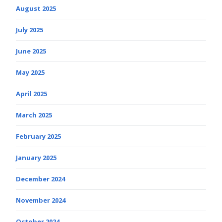
August 2025
July 2025
June 2025
May 2025
April 2025
March 2025
February 2025
January 2025
December 2024
November 2024
October 2024