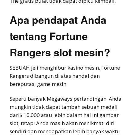
The gratis bulat tidak dapat dipicu kembali.
Apa pendapat Anda
tentang Fortune
Rangers slot mesin?
SEBUAH jeli menghibur kasino mesin, Fortune
Rangers dibangun di atas handal dan
bereputasi game mesin.
Seperti banyak Megaways pertandingan, Anda
mungkin tidak dapat tambah sebuah medali
dari$ 10.000 atau lebih dalam hal ini gambar
slot, tetapi Anda masih akan menikmati diri
sendiri dan mendapatkan lebih banyak waktu