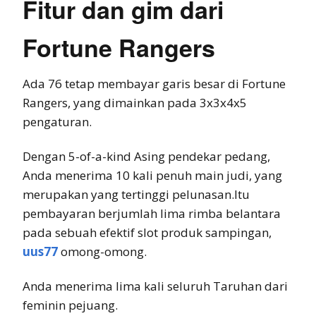
Fitur dan gim dari
Fortune Rangers
Ada 76 tetap membayar garis besar di Fortune
Rangers, yang dimainkan pada 3x3x4x5
pengaturan.
Dengan 5-of-a-kind Asing pendekar pedang,
Anda menerima 10 kali penuh main judi, yang
merupakan yang tertinggi pelunasan.Itu
pembayaran berjumlah lima rimba belantara
pada sebuah efektif slot produk sampingan,
uus77
omong-omong.
Anda menerima lima kali seluruh Taruhan dari
feminin pejuang.