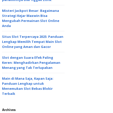
Misteri Jackpot Besar: Bagaimana
Strategi Kejar Maxwin Bisa
Mengubah Permainan Slot Online
Anda
Situs Slot Terpercaya 2025: Panduan
Lengkap Memilih Tempat Main Slot
Online yang Aman dan Gacor
Slot dengan Suara Efek Paling
Keren: Menghadirkan Pengalaman
Menang yang Tak Terlupakan
Main di Mana Saja, Kapan Saja:
Panduan Lengkap untuk
Menemukan Slot Bebas Blokir
Terbaik
Archives