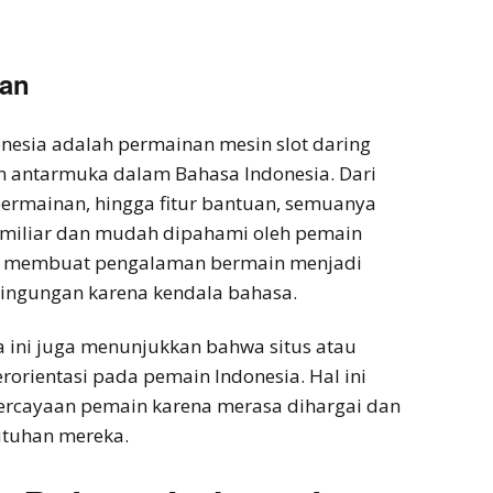
lan
onesia adalah permainan mesin slot daring
 antarmuka dalam Bahasa Indonesia. Dari
permainan, hingga fitur bantuan, semuanya
amiliar dan mudah dipahami oleh pemain
aja membuat pengalaman bermain menjadi
ebingungan karena kendala bahasa.
sia ini juga menunjukkan bahwa situs atau
erorientasi pada pemain Indonesia. Hal ini
percayaan pemain karena merasa dihargai dan
utuhan mereka.