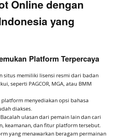
ot Online dengan
 Indonesia yang
emukan Platform Terpercaya
n situs memiliki lisensi resmi dari badan
akui, seperti PAGCOR, MGA, atau BMM
an platform menyediakan opsi bahasa
udah diakses.
Bacalah ulasan dari pemain lain dan cari
n, keamanan, dan fitur platform tersebut.
atform yang menawarkan beragam permainan