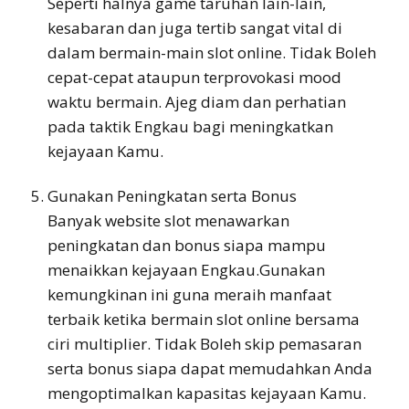
Seperti halnya game taruhan lain-lain,
kesabaran dan juga tertib sangat vital di
dalam bermain-main slot online. Tidak Boleh
cepat-cepat ataupun terprovokasi mood
waktu bermain. Ajeg diam dan perhatian
pada taktik Engkau bagi meningkatkan
kejayaan Kamu.
Gunakan Peningkatan serta Bonus
Banyak website slot menawarkan
peningkatan dan bonus siapa mampu
menaikkan kejayaan Engkau.Gunakan
kemungkinan ini guna meraih manfaat
terbaik ketika bermain slot online bersama
ciri multiplier. Tidak Boleh skip pemasaran
serta bonus siapa dapat memudahkan Anda
mengoptimalkan kapasitas kejayaan Kamu.