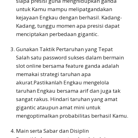
siapa presisi guna menghidupkan ganda
untuk Kamu mampu melipatgandakan
kejayaan Engkau dengan berhasil. Kadang-
Kadang, tunggu momen apa presisi dapat
menciptakan perbedaan gigantic.
Gunakan Taktik Pertaruhan yang Tepat
Salah satu password sukses dalam bermain
slot online bersama feature ganda adalah
memakai strategi taruhan apa
akurat.Pastikanlah Engkau mengelola
taruhan Engkau bersama arif dan juga tak
sangat rakus. Hindari taruhan yang amat
gigantic ataupun amat mini untuk
mengoptimalkan probabilitas berhasil Kamu.
Main serta Sabar dan Disiplin