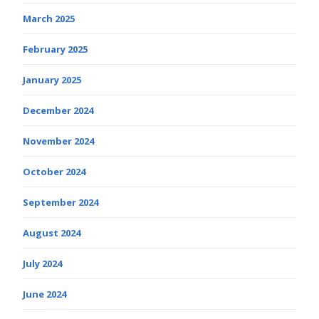
March 2025
February 2025
January 2025
December 2024
November 2024
October 2024
September 2024
August 2024
July 2024
June 2024