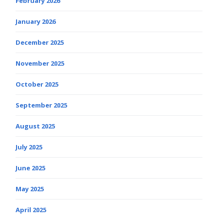
February 2026
January 2026
December 2025
November 2025
October 2025
September 2025
August 2025
July 2025
June 2025
May 2025
April 2025