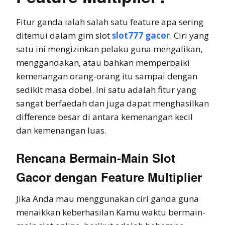
Fitur ganda ialah salah satu feature apa sering
ditemui dalam gim slot
slot777 gacor
. Ciri yang
satu ini mengizinkan pelaku guna mengalikan,
menggandakan, atau bahkan memperbaiki
kemenangan orang-orang itu sampai dengan
sedikit masa dobel. Ini satu adalah fitur yang
sangat berfaedah dan juga dapat menghasilkan
difference besar di antara kemenangan kecil
dan kemenangan luas.
Rencana Bermain-Main Slot
Gacor dengan Feature Multiplier
Jika Anda mau menggunakan ciri ganda guna
menaikkan keberhasilan Kamu waktu bermain-