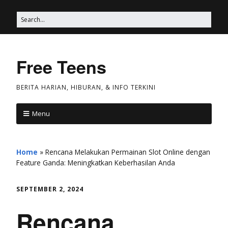
Free Teens
BERITA HARIAN, HIBURAN, & INFO TERKINI
Menu
Home
»
Rencana Melakukan Permainan Slot Online dengan
Feature Ganda: Meningkatkan Keberhasilan Anda
SEPTEMBER 2, 2024
Rencana