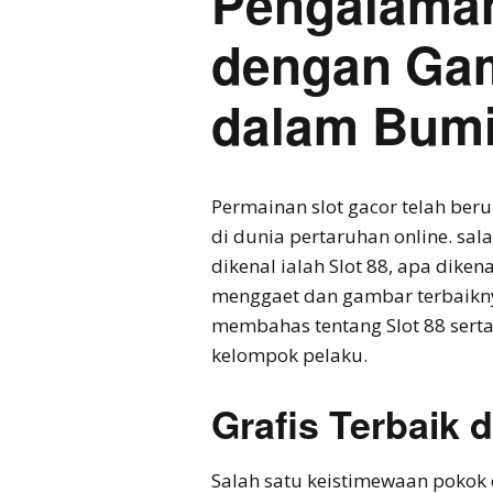
Pengalaman
dengan Ga
dalam Bumi
Permainan slot gacor telah beru
di dunia pertaruhan online. sal
dikenal ialah Slot 88, apa dike
menggaet dan gambar terbaiknya.
membahas tentang Slot 88 serta
kelompok pelaku.
Grafis Terbaik 
Salah satu keistimewaan pokok d