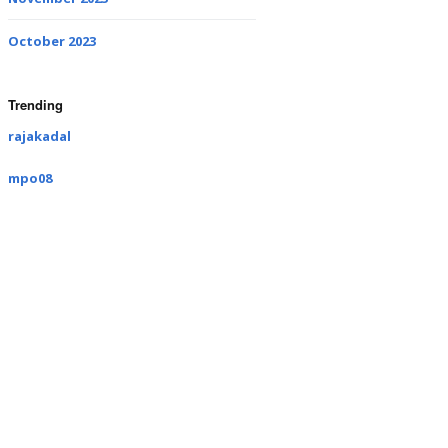
October 2023
Trending
rajakadal
mpo08