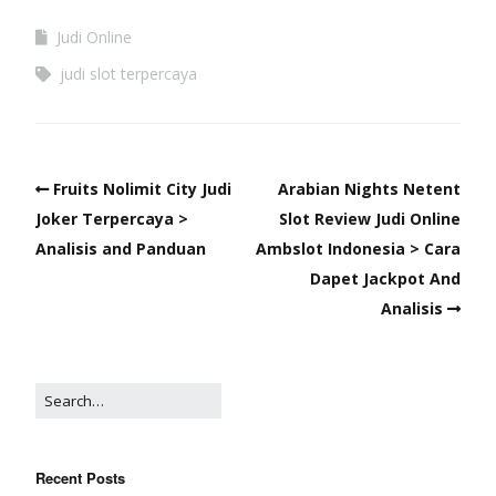
Judi Online
judi slot terpercaya
Fruits Nolimit City Judi
Arabian Nights Netent
Joker Terpercaya >
Slot Review Judi Online
Analisis and Panduan
Ambslot Indonesia > Cara
Dapet Jackpot And
Analisis
Recent Posts