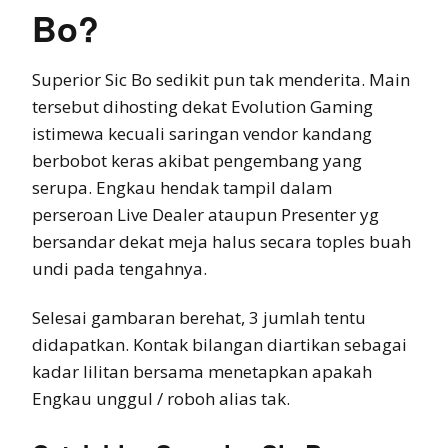
Bo?
Superior Sic Bo sedikit pun tak menderita. Main
tersebut dihosting dekat Evolution Gaming
istimewa kecuali saringan vendor kandang
berbobot keras akibat pengembang yang
serupa. Engkau hendak tampil dalam
perseroan Live Dealer ataupun Presenter yg
bersandar dekat meja halus secara toples buah
undi pada tengahnya.
Selesai gambaran berehat, 3 jumlah tentu
didapatkan. Kontak bilangan diartikan sebagai
kadar lilitan bersama menetapkan apakah
Engkau unggul / roboh alias tak.