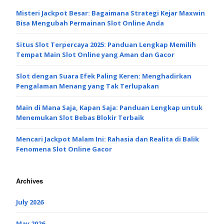
Misteri Jackpot Besar: Bagaimana Strategi Kejar Maxwin
Bisa Mengubah Permainan Slot Online Anda
Situs Slot Terpercaya 2025: Panduan Lengkap Memilih
Tempat Main Slot Online yang Aman dan Gacor
Slot dengan Suara Efek Paling Keren: Menghadirkan
Pengalaman Menang yang Tak Terlupakan
Main di Mana Saja, Kapan Saja: Panduan Lengkap untuk
Menemukan Slot Bebas Blokir Terbaik
Mencari Jackpot Malam Ini: Rahasia dan Realita di Balik
Fenomena Slot Online Gacor
Archives
July 2026
May 2026