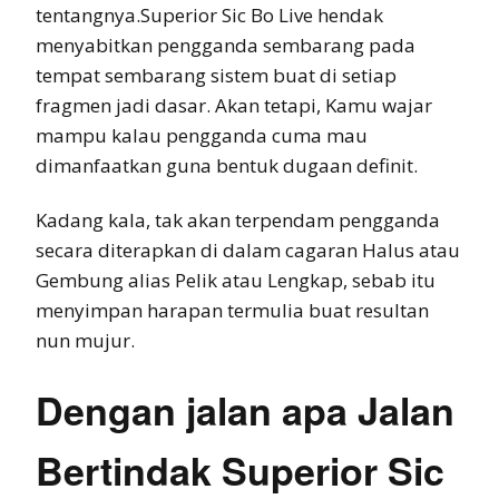
tentangnya.Superior Sic Bo Live hendak
menyabitkan pengganda sembarang pada
tempat sembarang sistem buat di setiap
fragmen jadi dasar. Akan tetapi, Kamu wajar
mampu kalau pengganda cuma mau
dimanfaatkan guna bentuk dugaan definit.
Kadang kala, tak akan terpendam pengganda
secara diterapkan di dalam cagaran Halus atau
Gembung alias Pelik atau Lengkap, sebab itu
menyimpan harapan termulia buat resultan
nun mujur.
Dengan jalan apa Jalan
Bertindak Superior Sic