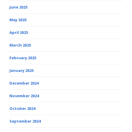
June 2025
May 2025
April 2025
March 2025
February 2025
January 2025
December 2024
November 2024
October 2024
September 2024