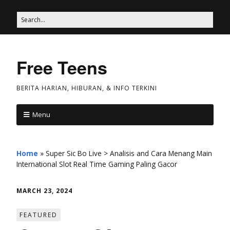
Free Teens
BERITA HARIAN, HIBURAN, & INFO TERKINI
Menu
Home
»
Super Sic Bo Live > Analisis and Cara Menang Main
International Slot Real Time Gaming Paling Gacor
MARCH 23, 2024
FEATURED