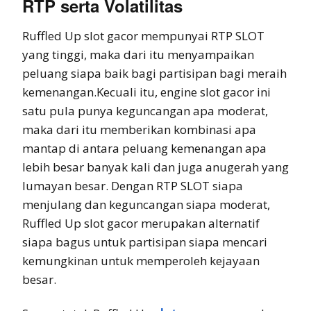
RTP serta Volatilitas
Ruffled Up slot gacor mempunyai RTP SLOT
yang tinggi, maka dari itu menyampaikan
peluang siapa baik bagi partisipan bagi meraih
kemenangan.Kecuali itu, engine slot gacor ini
satu pula punya keguncangan apa moderat,
maka dari itu memberikan kombinasi apa
mantap di antara peluang kemenangan apa
lebih besar banyak kali dan juga anugerah yang
lumayan besar. Dengan RTP SLOT siapa
menjulang dan keguncangan siapa moderat,
Ruffled Up slot gacor merupakan alternatif
siapa bagus untuk partisipan siapa mencari
kemungkinan untuk memperoleh kejayaan
besar.