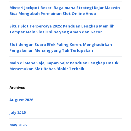
Misteri Jackpot Besar: Bagaimana Strategi Kejar Maxwin
Bisa Mengubah Permainan Slot Online Anda
Situs Slot Terpercaya 2025: Panduan Lengkap Memilih
Tempat Main Slot Online yang Aman dan Gacor
Slot dengan Suara Efek Paling Keren: Menghadirkan
Pengalaman Menang yang Tak Terlupakan
Main di Mana Saja, Kapan Saja: Panduan Lengkap untuk
Menemukan Slot Bebas Blokir Terbaik
Archives
August 2026
July 2026
May 2026