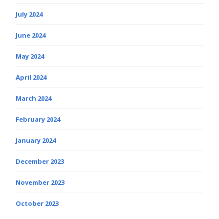
July 2024
June 2024
May 2024
April 2024
March 2024
February 2024
January 2024
December 2023
November 2023
October 2023