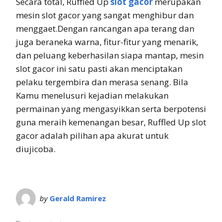
Secara total, Ruffled Up
slot gacor
merupakan
mesin slot gacor yang sangat menghibur dan
menggaet.Dengan rancangan apa terang dan
juga beraneka warna, fitur-fitur yang menarik,
dan peluang keberhasilan siapa mantap, mesin
slot gacor ini satu pasti akan menciptakan
pelaku tergembira dan merasa senang. Bila
Kamu menelusuri kejadian melakukan
permainan yang mengasyikkan serta berpotensi
guna meraih kemenangan besar, Ruffled Up slot
gacor adalah pilihan apa akurat untuk
diujicoba.
by
Gerald Ramirez