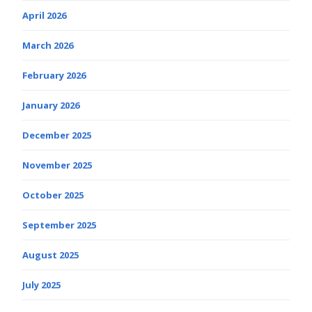
April 2026
March 2026
February 2026
January 2026
December 2025
November 2025
October 2025
September 2025
August 2025
July 2025