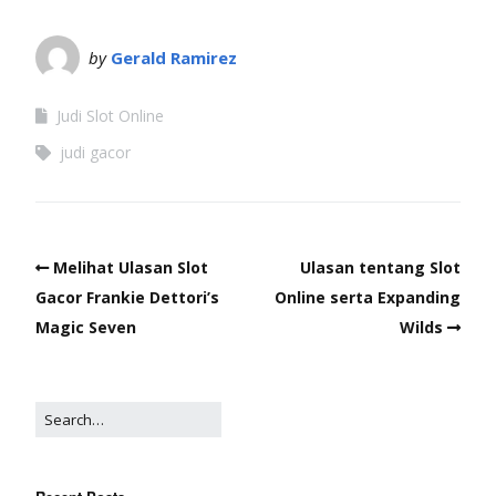
by
Gerald Ramirez
Judi Slot Online
judi gacor
Melihat Ulasan Slot
Ulasan tentang Slot
Gacor Frankie Dettori’s
Online serta Expanding
Magic Seven
Wilds