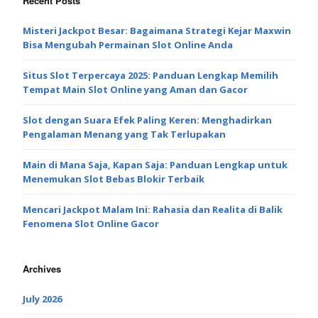
Recent Posts
Misteri Jackpot Besar: Bagaimana Strategi Kejar Maxwin
Bisa Mengubah Permainan Slot Online Anda
Situs Slot Terpercaya 2025: Panduan Lengkap Memilih
Tempat Main Slot Online yang Aman dan Gacor
Slot dengan Suara Efek Paling Keren: Menghadirkan
Pengalaman Menang yang Tak Terlupakan
Main di Mana Saja, Kapan Saja: Panduan Lengkap untuk
Menemukan Slot Bebas Blokir Terbaik
Mencari Jackpot Malam Ini: Rahasia dan Realita di Balik
Fenomena Slot Online Gacor
Archives
July 2026