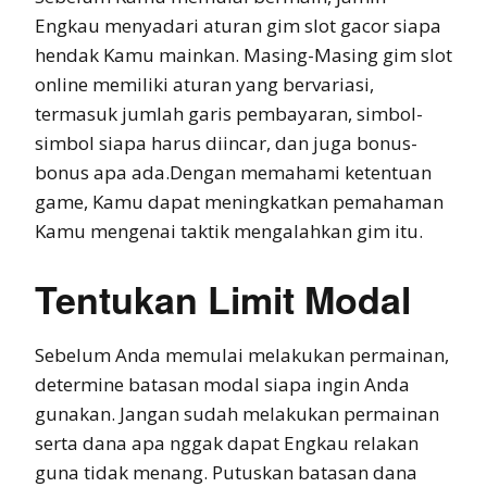
Engkau menyadari aturan gim slot gacor siapa
hendak Kamu mainkan. Masing-Masing gim slot
online memiliki aturan yang bervariasi,
termasuk jumlah garis pembayaran, simbol-
simbol siapa harus diincar, dan juga bonus-
bonus apa ada.Dengan memahami ketentuan
game, Kamu dapat meningkatkan pemahaman
Kamu mengenai taktik mengalahkan gim itu.
Tentukan Limit Modal
Sebelum Anda memulai melakukan permainan,
determine batasan modal siapa ingin Anda
gunakan. Jangan sudah melakukan permainan
serta dana apa nggak dapat Engkau relakan
guna tidak menang. Putuskan batasan dana