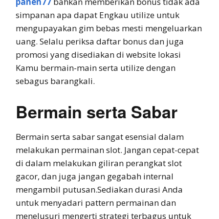
panen77
bahkan memberikan bonus tidak ada
simpanan apa dapat Engkau utilize untuk
mengupayakan gim bebas mesti mengeluarkan
uang. Selalu periksa daftar bonus dan juga
promosi yang disediakan di website lokasi
Kamu bermain-main serta utilize dengan
sebagus barangkali.
Bermain serta Sabar
Bermain serta sabar sangat esensial dalam
melakukan permainan slot. Jangan cepat-cepat
di dalam melakukan giliran perangkat slot
gacor, dan juga jangan gegabah internal
mengambil putusan.Sediakan durasi Anda
untuk menyadari pattern permainan dan
menelusuri mengerti strategi terbagus untuk