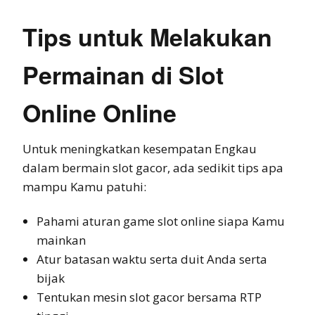
Tips untuk Melakukan
Permainan di Slot
Online Online
Untuk meningkatkan kesempatan Engkau
dalam bermain slot gacor, ada sedikit tips apa
mampu Kamu patuhi:
Pahami aturan game slot online siapa Kamu
mainkan
Atur batasan waktu serta duit Anda serta
bijak
Tentukan mesin slot gacor bersama RTP