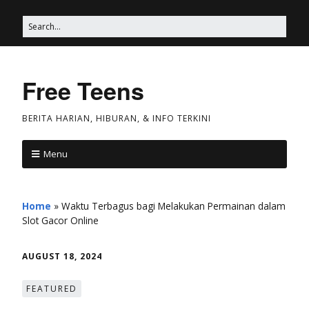
Free Teens
BERITA HARIAN, HIBURAN, & INFO TERKINI
Menu
Home
»
Waktu Terbagus bagi Melakukan Permainan dalam
Slot Gacor Online
AUGUST 18, 2024
FEATURED