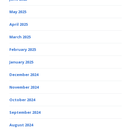
May 2025
April 2025
March 2025
February 2025
January 2025
December 2024
November 2024
October 2024
September 2024
August 2024