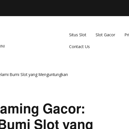
Situs Slot
Slot Gacor
Pr
INI
Contact Us
elami Bumi Slot yang Menguntungkan
Gaming Gacor:
Bumi Slot yang