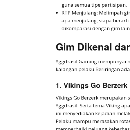
guna semua tipe partisipan.
RTP Menjulang: Melimpah gim
apa menjulang, siapa berarti
dikomparasi dengan gim lain
Gim Dikenal dar
Yggdrasil Gaming mempunyai me
kalangan pelaku.Beriringan ada
1. Vikings Go Berzerk
Vikings Go Berzerk merupakan sal
Yggdrasil. Serta tema Viking ap
ini menyediakan kejadian mel
Pelaku mampu merasakan rotasi 
memperbaiki peluang keberhasi