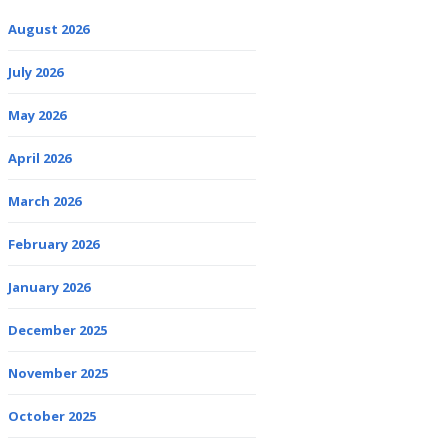
August 2026
July 2026
May 2026
April 2026
March 2026
February 2026
January 2026
December 2025
November 2025
October 2025