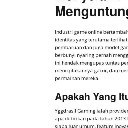
Menguntun
Industri game online bertamba
identitas yang terutama terlihat
pembaruan dan juga model ga
berbunyi nyaring pernah mengg
ini hendak mengupas tuntas per
menciptakannya gacor, dan m
permainan mereka.
Apakah Yang It
Yggdrasil Gaming ialah provide
apa didirikan pada tahun 2013.
siapa luar umum, feature inova