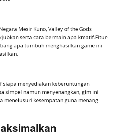
gara Mesir Kuno, Valley of the Gods
ubkan serta cara bermain apa kreatif.Fitur-
 lambang apa tumbuh menghasilkan game ini
silkan.
esif siapa menyediakan keberuntungan
pa simpel namun menyenangkan, gim ini
apa menelusuri kesempatan guna menang
maksimalkan