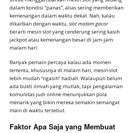
dalam kondisi “panas”, alias sering memberikan
kemenangan dalam waktu dekat. Nah, kalau
dikaitkan dengan waktu,
slot malam gacor
berarti mesin slot yang cenderung sering kasih
jackpot atau kemenangan besar di jam-jam
malam hari.
Banyak pemain percaya kalau ada momen
tertentu, khususnya di malam hari, mesin slot
lebih mudah “ngasih” hadiah. Walaupun belum
ada bukti ilmiah yang mutlak, tapi pengalaman
komunitas judi online menunjukkan pola
menarik yang bikin mereka semakin semangat
main di waktu tersebut.
Faktor Apa Saja yang Membuat