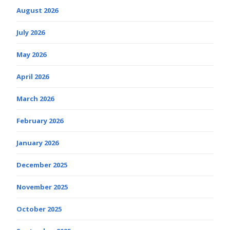
August 2026
July 2026
May 2026
April 2026
March 2026
February 2026
January 2026
December 2025
November 2025
October 2025