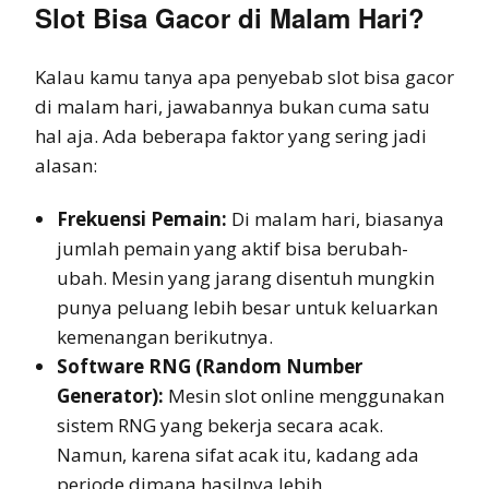
Slot Bisa Gacor di Malam Hari?
Kalau kamu tanya apa penyebab slot bisa gacor
di malam hari, jawabannya bukan cuma satu
hal aja. Ada beberapa faktor yang sering jadi
alasan:
Frekuensi Pemain:
Di malam hari, biasanya
jumlah pemain yang aktif bisa berubah-
ubah. Mesin yang jarang disentuh mungkin
punya peluang lebih besar untuk keluarkan
kemenangan berikutnya.
Software RNG (Random Number
Generator):
Mesin slot online menggunakan
sistem RNG yang bekerja secara acak.
Namun, karena sifat acak itu, kadang ada
periode dimana hasilnya lebih