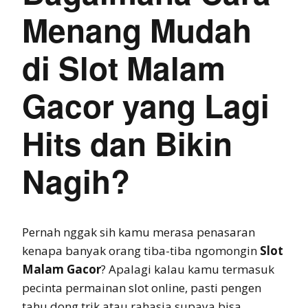
Menang Mudah
di Slot Malam
Gacor yang Lagi
Hits dan Bikin
Nagih?
Pernah nggak sih kamu merasa penasaran
kenapa banyak orang tiba-tiba ngomongin
Slot
Malam Gacor
? Apalagi kalau kamu termasuk
pecinta permainan slot online, pasti pengen
tahu dong trik atau rahasia supaya bisa