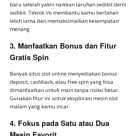
baru setelah yakin naikkan taruhan sedikit demi
sedikit. Teknik ini membantu kamu bertahan
lebih lama dan memaksimalkan kesempatan
menang.
3. Manfaatkan Bonus dan Fitur
Gratis Spin
Banyak situs slot online menyediakan bonus
deposit, cashback, atau free spin yang bisa
dimanfaatkan untuk main tanpa risiko besar.
Gunakan fitur ini untuk eksplorasi mesin slot
malam yang kamu incar.
4. Fokus pada Satu atau Dua
Mesin Favorit