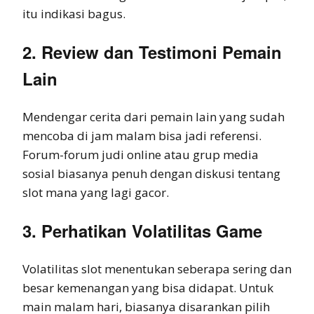
itu indikasi bagus.
2. Review dan Testimoni Pemain
Lain
Mendengar cerita dari pemain lain yang sudah
mencoba di jam malam bisa jadi referensi.
Forum-forum judi online atau grup media
sosial biasanya penuh dengan diskusi tentang
slot mana yang lagi gacor.
3. Perhatikan Volatilitas Game
Volatilitas slot menentukan seberapa sering dan
besar kemenangan yang bisa didapat. Untuk
main malam hari, biasanya disarankan pilih