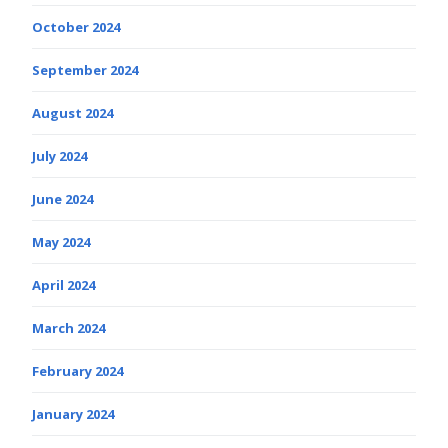
October 2024
September 2024
August 2024
July 2024
June 2024
May 2024
April 2024
March 2024
February 2024
January 2024