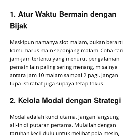
1. Atur Waktu Bermain dengan
Bijak
Meskipun namanya slot malam, bukan berarti
kamu harus main sepanjang malam. Coba cari
jam-jam tertentu yang menurut pengalaman
pemain lain paling sering menang, misalnya
antara jam 10 malam sampai 2 pagi. Jangan
lupa istirahat juga supaya tetap fokus.
2. Kelola Modal dengan Strategi
Modal adalah kunci utama. Jangan langsung
all-in di putaran pertama. Mulailah dengan
taruhan kecil dulu untuk melihat pola mesin,