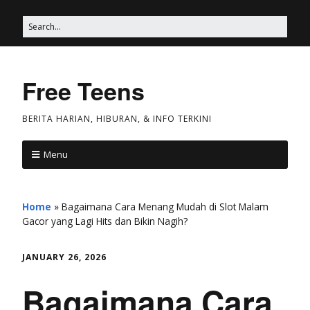
Free Teens
BERITA HARIAN, HIBURAN, & INFO TERKINI
Menu
Home
»
Bagaimana Cara Menang Mudah di Slot Malam
Gacor yang Lagi Hits dan Bikin Nagih?
JANUARY 26, 2026
Bagaimana Cara