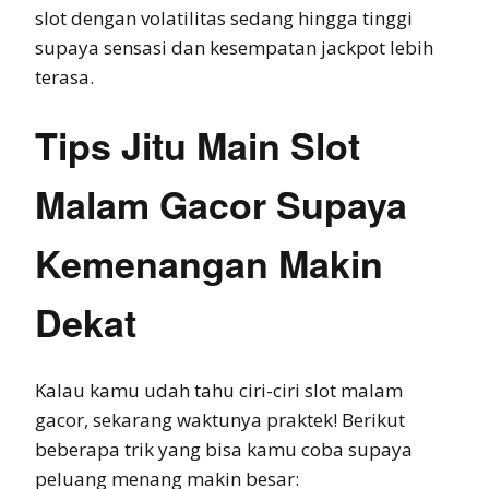
slot dengan volatilitas sedang hingga tinggi
supaya sensasi dan kesempatan jackpot lebih
terasa.
Tips Jitu Main Slot
Malam Gacor Supaya
Kemenangan Makin
Dekat
Kalau kamu udah tahu ciri-ciri slot malam
gacor, sekarang waktunya praktek! Berikut
beberapa trik yang bisa kamu coba supaya
peluang menang makin besar: