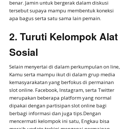
benar. Jamin untuk bergerak dalam diskusi
tersebut supaya mampu membentuk koneksi
apa bagus serta satu sama lain pemain.
2. Turuti Kelompok Alat
Sosial
Selain menyertai di dalam perkumpulan on line,
Kamu serta mampu ikut di dalam grup media
kemasyarakatan yang berfokus di permainan
slot online. Facebook, Instagram, serta Twitter
merupakan beberapa platform yang normal
dipakai dengan partisipan slot online bagi
berbagi informasi dan juga tips.Dengan
mencermati kelompok ini satu, Engkau bisa
meraih update terkini mengenai permainan