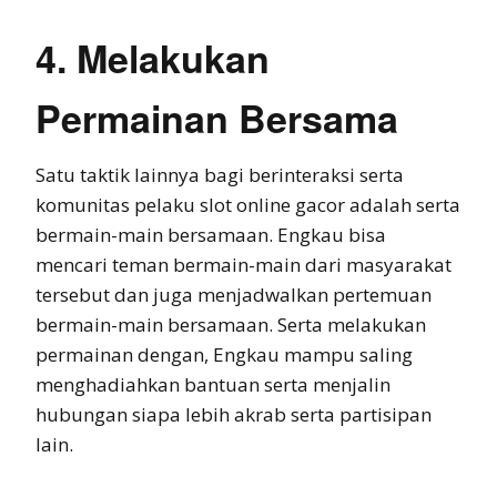
4. Melakukan
Permainan Bersama
Satu taktik lainnya bagi berinteraksi serta
komunitas pelaku slot online gacor adalah serta
bermain-main bersamaan. Engkau bisa
mencari teman bermain-main dari masyarakat
tersebut dan juga menjadwalkan pertemuan
bermain-main bersamaan. Serta melakukan
permainan dengan, Engkau mampu saling
menghadiahkan bantuan serta menjalin
hubungan siapa lebih akrab serta partisipan
lain.