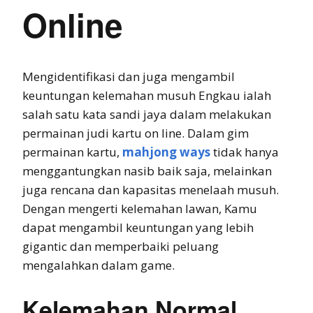
Online
Mengidentifikasi dan juga mengambil
keuntungan kelemahan musuh Engkau ialah
salah satu kata sandi jaya dalam melakukan
permainan judi kartu on line. Dalam gim
permainan kartu,
mahjong ways
tidak hanya
menggantungkan nasib baik saja, melainkan
juga rencana dan kapasitas menelaah musuh.
Dengan mengerti kelemahan lawan, Kamu
dapat mengambil keuntungan yang lebih
gigantic dan memperbaiki peluang
mengalahkan dalam game.
Kelemahan Normal