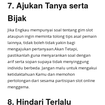
7. Ajukan Tanya serta
Bijak
Jika Engkau mempunyai soal tentang gim slot
ataupun ingin meminta tolong tips asal pemain
lainnya, tidak boleh tidak yakin bagi
mengajukan pertanyaan.Akan Tetapi,
pastikanlah guna menyarankan soal dengan
arif serta sopan supaya tidak menyinggung
individu berbeda. Jangan malu untuk mengakui
ketidaktahuan Kamu dan memohon
pertolongan dari sesama partisipan slot online
menggema.
8. Hindari Terlalu