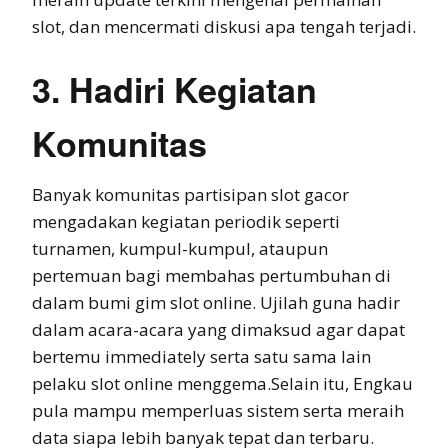
slot, dan mencermati diskusi apa tengah terjadi.
3. Hadiri Kegiatan
Komunitas
Banyak komunitas partisipan slot gacor
mengadakan kegiatan periodik seperti
turnamen, kumpul-kumpul, ataupun
pertemuan bagi membahas pertumbuhan di
dalam bumi gim slot online. Ujilah guna hadir
dalam acara-acara yang dimaksud agar dapat
bertemu immediately serta satu sama lain
pelaku slot online menggema.Selain itu, Engkau
pula mampu memperluas sistem serta meraih
data siapa lebih banyak tepat dan terbaru.