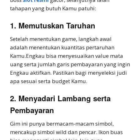
tahapan yang butuh Kamu patuhi:
1. Memutuskan Taruhan
Setelah menentukan game, langkah awal
adalah menentukan kuantitas pertaruhan
Kamu.Engkau bisa menyesuaikan value mata
uang serta jumlah garis pembayaran yang ingin
Engkau aktifkan. Pastikan bagi menyeleksi judi
apa sesuai serta budget Kamu.
2. Menyadari Lambang serta
Pembayaran
Gim ini punya bermacam-macam simbol,
mencakup simbol wild dan pencar. Ikon buas