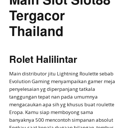
Tergacor
Thailand
Rolet Halilintar
Main distributor jitu Lightning Roulette sebab
Evolution Gaming menyampaikan gamer meja
penyelesaian yg diperpanjang tatkala
tanggungan tepat nan pada umumnya
mengacaukan apa sih yg khusus buat roulette
Eropa. Kamu siap memboyong sama
banyaknya 500 mencontoh simpanan absolut
Engkau saat kepala dugaan bilangan, tembus