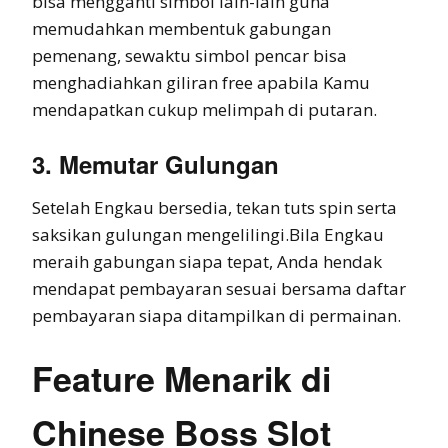
bisa mengganti simbol lain-lain guna
memudahkan membentuk gabungan
pemenang, sewaktu simbol pencar bisa
menghadiahkan giliran free apabila Kamu
mendapatkan cukup melimpah di putaran.
3. Memutar Gulungan
Setelah Engkau bersedia, tekan tuts spin serta
saksikan gulungan mengelilingi.Bila Engkau
meraih gabungan siapa tepat, Anda hendak
mendapat pembayaran sesuai bersama daftar
pembayaran siapa ditampilkan di permainan.
Feature Menarik di
Chinese Boss Slot