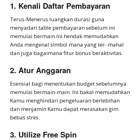
1. Kenali Daftar Pembayaran
Terus-Menerus luangkan durasi guna
menyadari table pembayaran sebelum ini
memulai bermain.Ini hendak memudahkan
Anda mengenal simbol mana yang ter- mahal
dan juga bagaimana fitur bonus beraktivitas.
2. Atur Anggaran
Esensial bagi menentukan budget sebelumnya
memulai bermain-main. Ini bakal memudahkan
Kamu menghindari pengeluaran berlebihan
dan menjamin Kamu dapat merasakan gim
bebas stres.
3. Utilize Free Spin