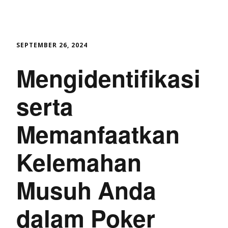
SEPTEMBER 26, 2024
Mengidentifikasi
serta
Memanfaatkan
Kelemahan
Musuh Anda
dalam Poker