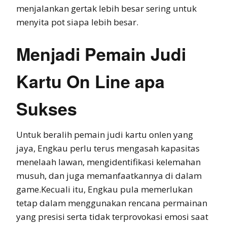
menjalankan gertak lebih besar sering untuk
menyita pot siapa lebih besar.
Menjadi Pemain Judi
Kartu On Line apa
Sukses
Untuk beralih pemain judi kartu onlen yang
jaya, Engkau perlu terus mengasah kapasitas
menelaah lawan, mengidentifikasi kelemahan
musuh, dan juga memanfaatkannya di dalam
game.Kecuali itu, Engkau pula memerlukan
tetap dalam menggunakan rencana permainan
yang presisi serta tidak terprovokasi emosi saat