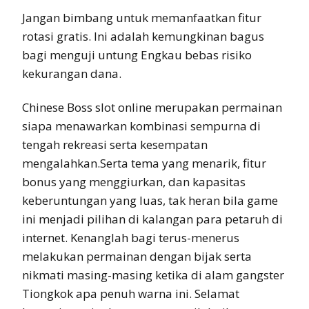
Jangan bimbang untuk memanfaatkan fitur
rotasi gratis. Ini adalah kemungkinan bagus
bagi menguji untung Engkau bebas risiko
kekurangan dana.
Chinese Boss slot online merupakan permainan
siapa menawarkan kombinasi sempurna di
tengah rekreasi serta kesempatan
mengalahkan.Serta tema yang menarik, fitur
bonus yang menggiurkan, dan kapasitas
keberuntungan yang luas, tak heran bila game
ini menjadi pilihan di kalangan para petaruh di
internet. Kenanglah bagi terus-menerus
melakukan permainan dengan bijak serta
nikmati masing-masing ketika di alam gangster
Tiongkok apa penuh warna ini. Selamat