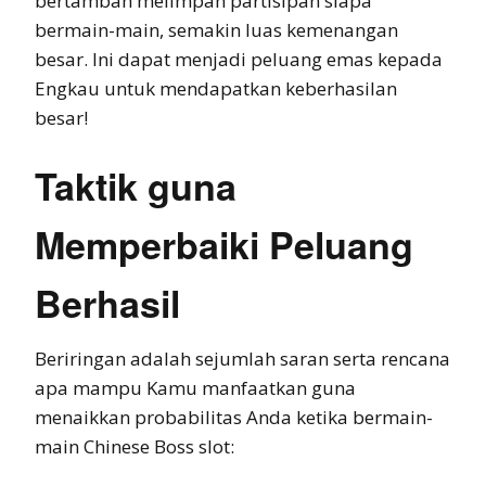
bertambah melimpah partisipan siapa
bermain-main, semakin luas kemenangan
besar. Ini dapat menjadi peluang emas kepada
Engkau untuk mendapatkan keberhasilan
besar!
Taktik guna
Memperbaiki Peluang
Berhasil
Beriringan adalah sejumlah saran serta rencana
apa mampu Kamu manfaatkan guna
menaikkan probabilitas Anda ketika bermain-
main Chinese Boss slot: