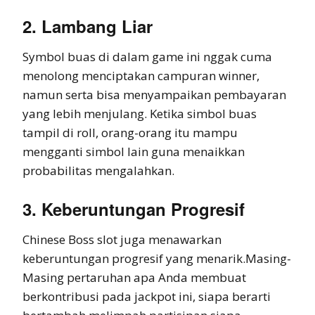
2. Lambang Liar
Symbol buas di dalam game ini nggak cuma
menolong menciptakan campuran winner,
namun serta bisa menyampaikan pembayaran
yang lebih menjulang. Ketika simbol buas
tampil di roll, orang-orang itu mampu
mengganti simbol lain guna menaikkan
probabilitas mengalahkan.
3. Keberuntungan Progresif
Chinese Boss slot juga menawarkan
keberuntungan progresif yang menarik.Masing-
Masing pertaruhan apa Anda membuat
berkontribusi pada jackpot ini, siapa berarti