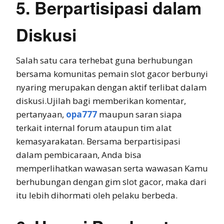
5. Berpartisipasi dalam
Diskusi
Salah satu cara terhebat guna berhubungan
bersama komunitas pemain slot gacor berbunyi
nyaring merupakan dengan aktif terlibat dalam
diskusi.Ujilah bagi memberikan komentar,
pertanyaan,
opa777
maupun saran siapa
terkait internal forum ataupun tim alat
kemasyarakatan. Bersama berpartisipasi
dalam pembicaraan, Anda bisa
memperlihatkan wawasan serta wawasan Kamu
berhubungan dengan gim slot gacor, maka dari
itu lebih dihormati oleh pelaku berbeda.