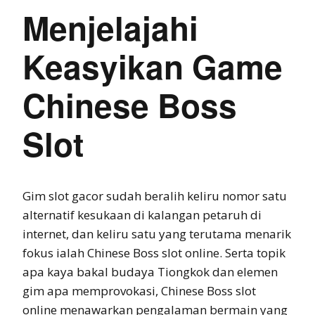
Menjelajahi
Keasyikan Game
Chinese Boss
Slot
Gim slot gacor sudah beralih keliru nomor satu
alternatif kesukaan di kalangan petaruh di
internet, dan keliru satu yang terutama menarik
fokus ialah Chinese Boss slot online. Serta topik
apa kaya bakal budaya Tiongkok dan elemen
gim apa memprovokasi, Chinese Boss slot
online menawarkan pengalaman bermain yang