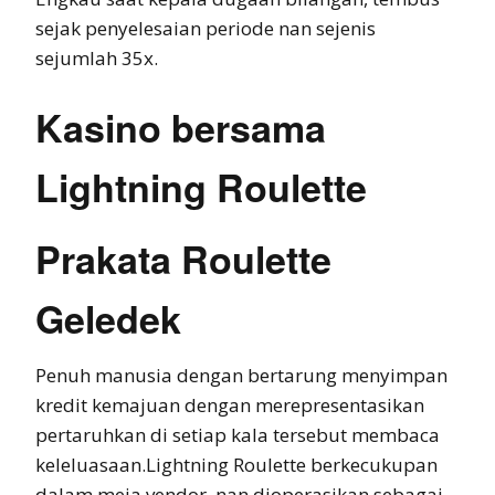
sejak penyelesaian periode nan sejenis
sejumlah 35x.
Kasino bersama
Lightning Roulette
Prakata Roulette
Geledek
Penuh manusia dengan bertarung menyimpan
kredit kemajuan dengan merepresentasikan
pertaruhkan di setiap kala tersebut membaca
keleluasaan.Lightning Roulette berkecukupan
dalam meja vendor, nan dioperasikan sebagai