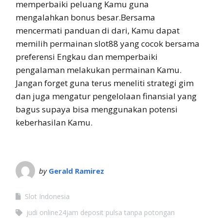
memperbaiki peluang Kamu guna
mengalahkan bonus besar.Bersama
mencermati panduan di dari, Kamu dapat
memilih permainan slot88 yang cocok bersama
preferensi Engkau dan memperbaiki
pengalaman melakukan permainan Kamu.
Jangan forget guna terus meneliti strategi gim
dan juga mengatur pengelolaan finansial yang
bagus supaya bisa menggunakan potensi
keberhasilan Kamu.
by
Gerald Ramirez
Slot Indonesia
judi online24jam deposit pulsa tanpa potongan