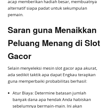
acap memberikan hadiah besar, membuatnya
alternatif siapa padat untuk sekumpulan
pemain.
Saran guna Menaikkan
Peluang Menang di Slot
Gacor
Selain menyeleksi mesin slot gacor apa akurat,
ada sedikit taktik apa dapat Engkau terapkan
guna memperbaiki probabilitas berhasil:
Atur Biaya: Determine batasan jumlah
banyak dana apa hendak Anda habiskan
sebelumnya bermain-main. Ini akan