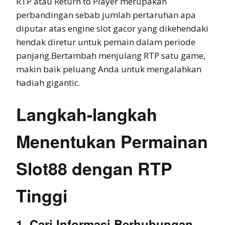
RTP atau Return to Player merupakan
perbandingan sebab jumlah pertaruhan apa
diputar atas engine slot gacor yang dikehendaki
hendak diretur untuk pemain dalam periode
panjang.Bertambah menjulang RTP satu game,
makin baik peluang Anda untuk mengalahkan
hadiah gigantic.
Langkah-langkah
Menentukan Permainan
Slot88 dengan RTP
Tinggi
1. Cari Informasi Berhubungan