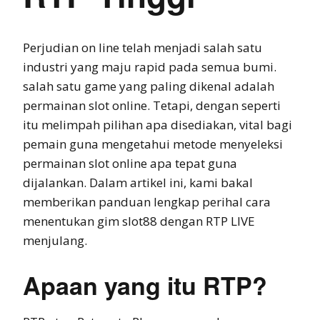
Perjudian on line telah menjadi salah satu
industri yang maju rapid pada semua bumi.
salah satu game yang paling dikenal adalah
permainan slot online. Tetapi, dengan seperti
itu melimpah pilihan apa disediakan, vital bagi
pemain guna mengetahui metode menyeleksi
permainan slot online apa tepat guna
dijalankan. Dalam artikel ini, kami bakal
memberikan panduan lengkap perihal cara
menentukan gim slot88 dengan RTP LIVE
menjulang.
Apaan yang itu RTP?