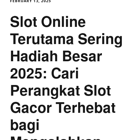
FEBRUARY 13, 2025
Slot Online
Terutama Sering
Hadiah Besar
2025: Cari
Perangkat Slot
Gacor Terhebat
bagi