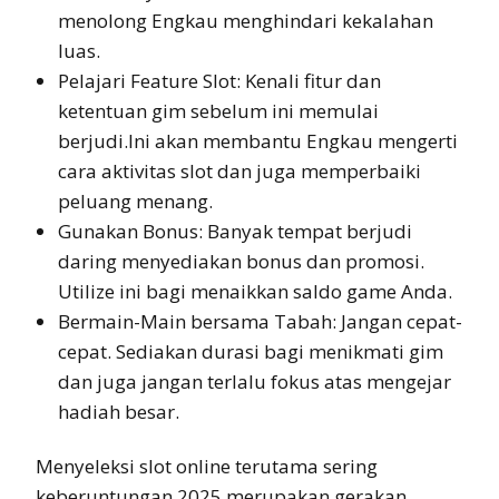
menolong Engkau menghindari kekalahan
luas.
Pelajari Feature Slot: Kenali fitur dan
ketentuan gim sebelum ini memulai
berjudi.Ini akan membantu Engkau mengerti
cara aktivitas slot dan juga memperbaiki
peluang menang.
Gunakan Bonus: Banyak tempat berjudi
daring menyediakan bonus dan promosi.
Utilize ini bagi menaikkan saldo game Anda.
Bermain-Main bersama Tabah: Jangan cepat-
cepat. Sediakan durasi bagi menikmati gim
dan juga jangan terlalu fokus atas mengejar
hadiah besar.
Menyeleksi slot online terutama sering
keberuntungan 2025 merupakan gerakan