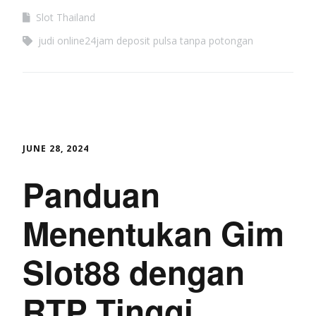
Slot Thailand
judi online24jam deposit pulsa tanpa potongan
JUNE 28, 2024
Panduan
Menentukan Gim
Slot88 dengan
RTP Tinggi