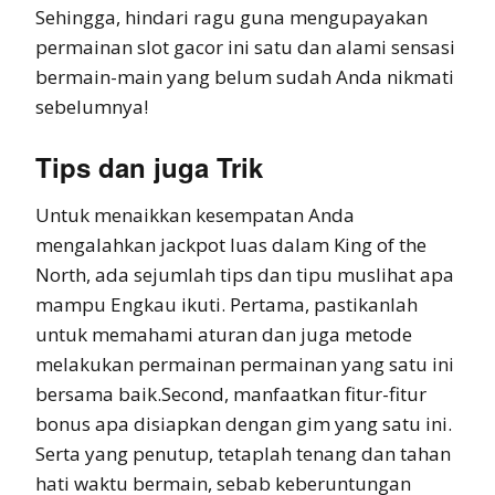
Sehingga, hindari ragu guna mengupayakan
permainan slot gacor ini satu dan alami sensasi
bermain-main yang belum sudah Anda nikmati
sebelumnya!
Tips dan juga Trik
Untuk menaikkan kesempatan Anda
mengalahkan jackpot luas dalam King of the
North, ada sejumlah tips dan tipu muslihat apa
mampu Engkau ikuti. Pertama, pastikanlah
untuk memahami aturan dan juga metode
melakukan permainan permainan yang satu ini
bersama baik.Second, manfaatkan fitur-fitur
bonus apa disiapkan dengan gim yang satu ini.
Serta yang penutup, tetaplah tenang dan tahan
hati waktu bermain, sebab keberuntungan