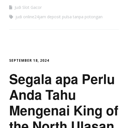
Judi Slot Gacor
judi online24jam deposit pulsa tanpa potongan
SEPTEMBER 18, 2024
Segala apa Perlu
Anda Tahu
Mengenai King of
the North Ulasan