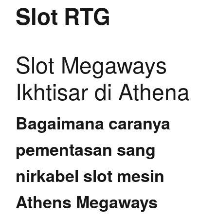
Slot RTG
Slot Megaways
Ikhtisar di Athena
Bagaimana caranya
pementasan sang
nirkabel slot mesin
Athens Megaways