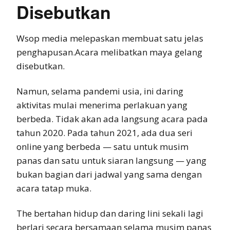
Disebutkan
Wsop media melepaskan membuat satu jelas
penghapusan.Acara melibatkan maya gelang
disebutkan.
Namun, selama pandemi usia, ini daring
aktivitas mulai menerima perlakuan yang
berbeda. Tidak akan ada langsung acara pada
tahun 2020. Pada tahun 2021, ada dua seri
online yang berbeda — satu untuk musim
panas dan satu untuk siaran langsung — yang
bukan bagian dari jadwal yang sama dengan
acara tatap muka.
The bertahan hidup dan daring lini sekali lagi
berlari secara bersamaan selama musim panas