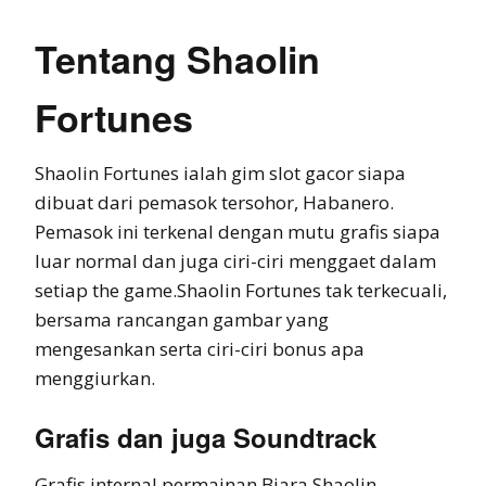
Tentang Shaolin
Fortunes
Shaolin Fortunes ialah gim slot gacor siapa
dibuat dari pemasok tersohor, Habanero.
Pemasok ini terkenal dengan mutu grafis siapa
luar normal dan juga ciri-ciri menggaet dalam
setiap the game.Shaolin Fortunes tak terkecuali,
bersama rancangan gambar yang
mengesankan serta ciri-ciri bonus apa
menggiurkan.
Grafis dan juga Soundtrack
Grafis internal permainan Biara Shaolin