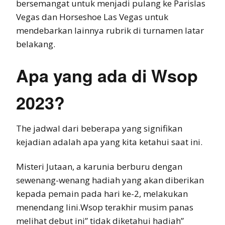
bersemangat untuk menjadi pulang ke Parislas
Vegas dan Horseshoe Las Vegas untuk
mendebarkan lainnya rubrik di turnamen latar
belakang.
Apa yang ada di Wsop
2023?
The jadwal dari beberapa yang signifikan
kejadian adalah apa yang kita ketahui saat ini.
Misteri Jutaan, a karunia berburu dengan
sewenang-wenang hadiah yang akan diberikan
kepada pemain pada hari ke-2, melakukan
menendang lini.Wsop terakhir musim panas
melihat debut ini” tidak diketahui hadiah”