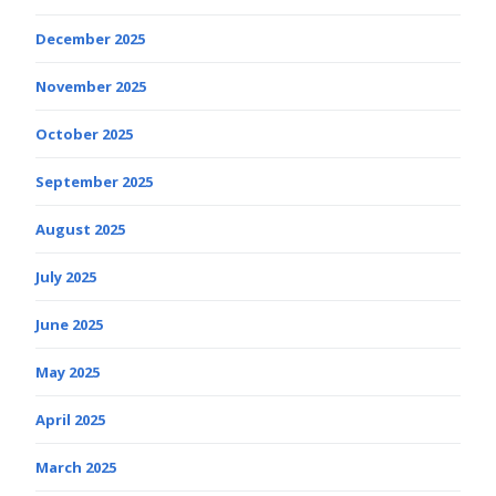
December 2025
November 2025
October 2025
September 2025
August 2025
July 2025
June 2025
May 2025
April 2025
March 2025